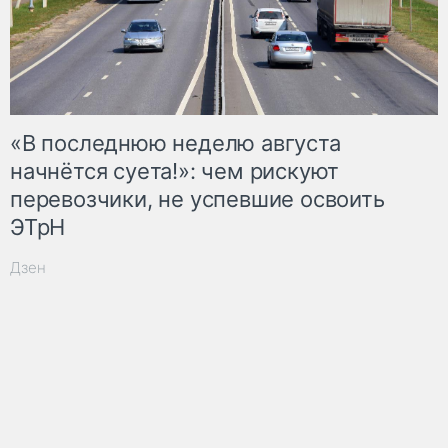
«В последнюю неделю августа
начнётся суета!»: чем рискуют
перевозчики, не успевшие освоить
ЭТрН
Дзен