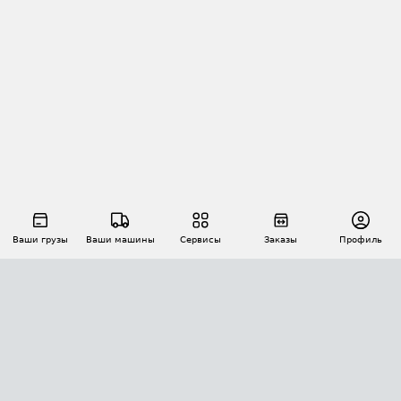
Ваши грузы
Ваши машины
Сервисы
Заказы
Профиль
АВТОМАТИЗАЦИЯ ПЕРЕВОЗОК
Площадки
Заказы
Торги
Тендеры
АТИ-Доки
GPS-мониторинг
АТИ Мессенджер
Цепочки грузов