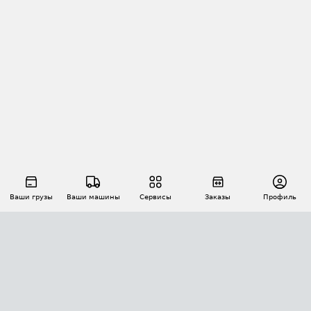
Ваши грузы
Ваши машины
Сервисы
Заказы
Профиль
АВТОМАТИЗАЦИЯ ПЕРЕВОЗОК
Площадки
Заказы
Торги
Тендеры
АТИ-Доки