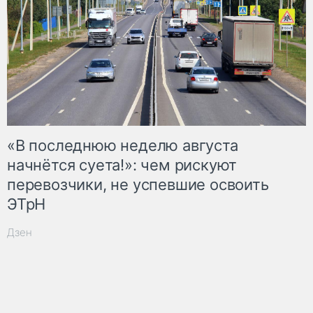
«В последнюю неделю августа
начнётся суета!»: чем рискуют
перевозчики, не успевшие освоить
ЭТрН
Дзен