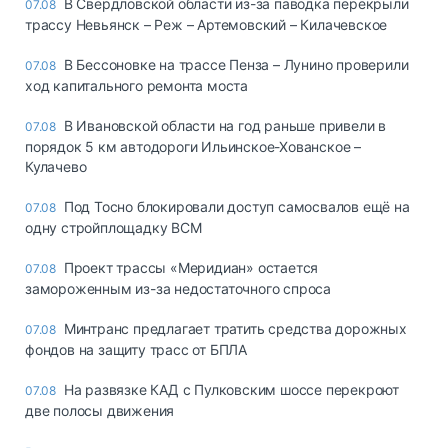
В Свердловской области из-за паводка перекрыли
07.08
трассу Невьянск – Реж – Артемовский – Килачевское
В Бессоновке на трассе Пенза – Лунино проверили
07.08
ход капитального ремонта моста
В Ивановской области на год раньше привели в
07.08
порядок 5 км автодороги Ильинское-Хованское –
Кулачево
Под Тосно блокировали доступ самосвалов ещё на
07.08
одну стройплощадку ВСМ
Проект трассы «Меридиан» остается
07.08
замороженным из-за недостаточного спроса
Минтранс предлагает тратить средства дорожных
07.08
фондов на защиту трасс от БПЛА
На развязке КАД с Пулковским шоссе перекроют
07.08
две полосы движения