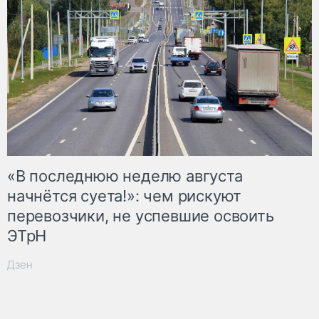
«В последнюю неделю августа
начнётся суета!»: чем рискуют
перевозчики, не успевшие освоить
ЭТрН
Дзен