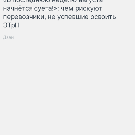
начнётся суета!»: чем рискуют
перевозчики, не успевшие освоить
ЭТрН
Дзен