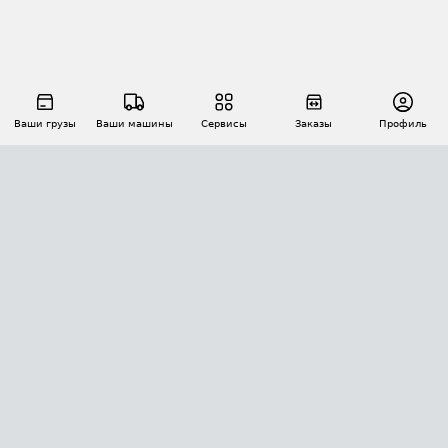
Ваши грузы
Ваши машины
Сервисы
Заказы
Профиль
АВТОМАТИЗАЦИЯ ПЕРЕВОЗОК
Площадки
Заказы
Торги
Тендеры
АТИ-Доки
GPS-мониторинг
АТИ Мессенджер
Цепочки грузов
API ATI.SU
ПОЛЕЗНОЕ
Расчет расстояний
БЕЗОПАСНОСТЬ
Академия ATI.SU
ATI.SU о безопасности
Звезды ATI.SU на вашем сайте