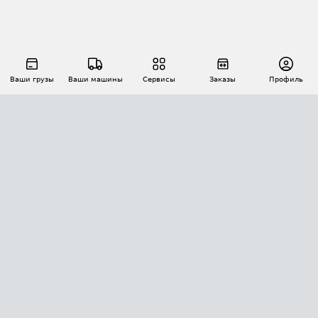
Ваши грузы
Ваши машины
Сервисы
Заказы
Профиль
АВТОМАТИЗАЦИЯ ПЕРЕВОЗОК
Площадки
Заказы
Торги
Тендеры
АТИ-Доки
GPS-мониторинг
АТИ Мессенджер
Цепочки грузов
API ATI.SU
ПОЛЕЗНОЕ
Расчет расстояний
БЕЗОПАСНОСТЬ
Академия ATI.SU
ATI.SU о безопасности
Звезды ATI.SU на вашем сайте
КОНТАКТЫ И ТАРИФЫ