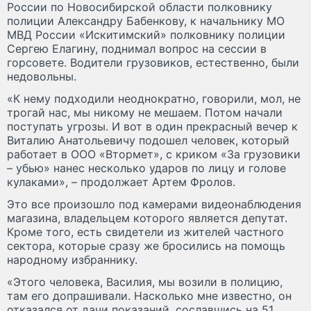
России по Новосибирской области полковнику
полиции Александру Бабенкову, к начальнику МО
МВД России «Искитимский» полковнику полиции
Сергею Елагину, поднимал вопрос на сессии в
горсовете. Водители грузовиков, естественно, были
недовольны.
«К нему подходили неоднократно, говорили, мол, не
трогай нас, мы никому не мешаем. Потом начали
поступать угрозы. И вот в один прекрасный вечер к
Виталию Анатольевичу подошел человек, который
работает в ООО «Втормет», с криком «За грузовики
– убью» нанес несколько ударов по лицу и голове
кулаками», – продолжает Артем Фролов.
Это все произошло под камерами видеонаблюдения
магазина, владельцем которого является депутат.
Кроме того, есть свидетели из жителей частного
сектора, которые сразу же бросились на помощь
народному избраннику.
«Этого человека, Василия, мы возили в полицию,
там его допрашивали. Насколько мне известно, он
отказался от дачи показаний, сославшись на 51