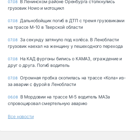
В Ленинском районе Оренбурга столкнулись
07.08
грузовик Howo и мотоцикл
Дальнобойщик погиб в ДТП с тремя грузовиками
07.08
на трассе М-10 в Тверской области
За секунду затянуло под колёса. В Ленобласти
07.08
грузовик наехал на женщину у пешеходного перехода
На КАД фургоны бились о КАМАЗ, ограждение и
07.08
друг о друга. Погиб водитель
Огромная пробка скопилась на трассе «Кола» из-
07.08
за аварии с фурой в Ленобласти
В Мордовии на трассе М-5 водитель МАЗа
06.08
спровоцировал смертельную аварию
Все новости