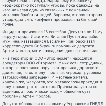
нарушителей в ГИБДД. Народному избраннику
неоднократно поступали угрозы, пока однажды на
него не напал один из связанных с компанией
металлообработки людей. Впрочем, вторая сторона
утверждает, что конфликт произошел на бытовой
почве.
Инцидент произошел 16 сентября. Депутата по 11-му
округу города Искитима Виталия Пустотина избил
мужчина, назвавшийся Василием. Как рассказал
корреспонденту Сибкрай.ru помощник депутата
Артем Фролов, мотив нападения для него очевиден.
«На территории ООО «Вторчермет» находятся
арендаторы ООО «Втормет». У них есть сотрудники,
которые постоянно нарушают правила дорожного
движения, то есть едут под знак «проезд грузовым
автомобилям запрещен». И местные жители,
конечно же, жалуются, что металловозы проходят в
полутораметрах от их окон. Причем жалуются не
единицы, а практически все», – объяснил суть
проблемы Артем Фролов.
Депутат обращался к начальнику Управления ГИБДД