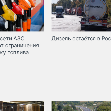
сети АЗС
Дизель остаётся в Ро
т ограничения
жу топлива