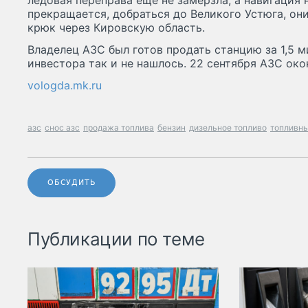
ледовая переправа еще не замерзла, а навигация 
прекращается, добраться до Великого Устюга, он
крюк через Кировскую область.
Владелец АЗС был готов продать станцию за 1,5 
инвестора так и не нашлось. 22 сентября АЗС око
vologda.mk.ru
азс
снос азс
продажа топлива
бензин
дизельное топливо
топливны
ОБСУДИТЬ
Публикации по теме