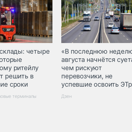
 склады: четыре
«В последнюю недел
которые
августа начнётся суета
ому ритейлу
чем рискуют
т решить в
перевозчики, не
ие сроки
успевшие освоить ЭТ
зовые терминалы
Дзен