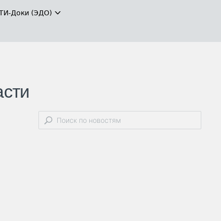
ТИ-Доки (ЭДО)
асти