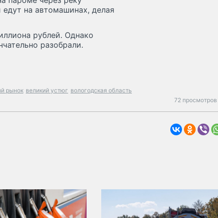
на пароме через реку
и едут на автомашинах, делая
миллиона рублей. Однако
нчательно разобрали.
й рынок
великий устюг
вологодская область
72 просмотров 