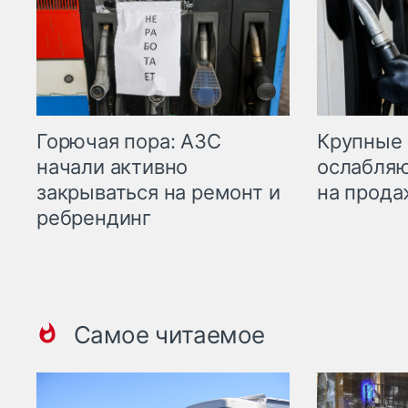
Горючая пора: АЗС
Крупные 
начали активно
ослабляю
закрываться на ремонт и
на прода
ребрендинг
Самое читаемое