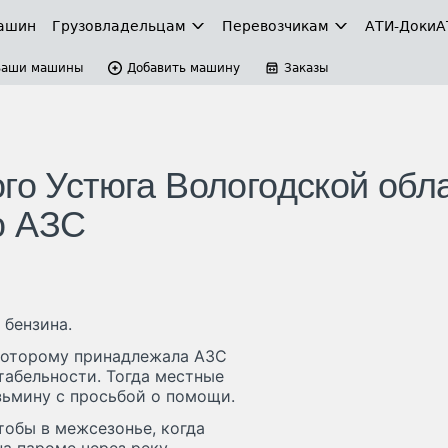
ашин
Грузовладельцам
Перевозчикам
АТИ-Доки
А
Ваши машины
Добавить машину
Заказы
го Устюга Вологодской обл
ю АЗС
 бензина.
 которому принадлежала АЗС
табельности. Тогда местные
зьмину с просьбой о помощи.
тобы в межсезонье, когда