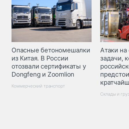
Опасные бетономешалки
Атаки на
из Китая. В России
задачи, 
отозвали сертификаты у
российск
Dongfeng и Zoomlion
предстои
кратчайш
Коммерческий транспорт
Склады и гру