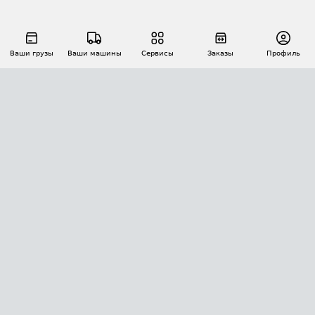
Ваши грузы
Ваши машины
Сервисы
Заказы
Профиль
АВТОМАТИЗАЦИЯ ПЕРЕВОЗОК
Площадки
Заказы
Торги
Тендеры
АТИ-Доки
GPS-мониторинг
АТИ Мессенджер
Цепочки грузов
API ATI.SU
ПОЛЕЗНОЕ
Расчет расстояний
БЕЗОПАСНОСТЬ
Академия ATI.SU
ATI.SU о безопасности
Звезды ATI.SU на вашем сайте
КОНТАКТЫ И ТАРИФЫ
Памятка по проверке контрагентов
Индекс ATI.SU FTL РФ
О системе ATI.SU
Светофор+