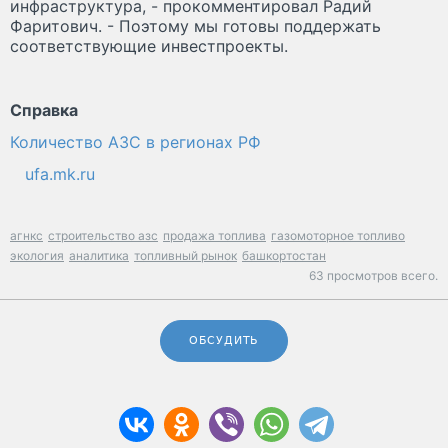
инфраструктура, - прокомментировал Радий
Фаритович. - Поэтому мы готовы поддержать
соответствующие инвестпроекты.
Справка
Количество АЗС в регионах РФ
ufa.mk.ru
агнкс
строительство азс
продажа топлива
газомоторное топливо
экология
аналитика
топливный рынок
башкортостан
63 просмотров всего.
ОБСУДИТЬ