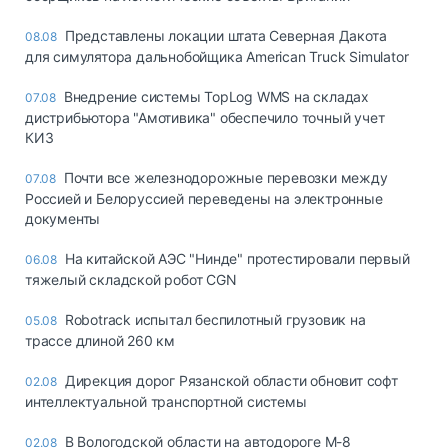
Представлены локации штата Северная Дакота
08.08
для симулятора дальнобойщика American Truck Simulator
Внедрение системы TopLog WMS на складах
07.08
дистрибьютора "Амотивика" обеспечило точный учет
КИЗ
Почти все железнодорожные перевозки между
07.08
Россией и Белоруссией переведены на электронные
документы
На китайской АЭС "Нинде" протестировали первый
06.08
тяжелый складской робот CGN
Robotrack испытал беспилотный грузовик на
05.08
трассе длиной 260 км
Дирекция дорог Рязанской области обновит софт
02.08
интеллектуальной транспортной системы
В Вологодской области на автодороге М-8
02.08