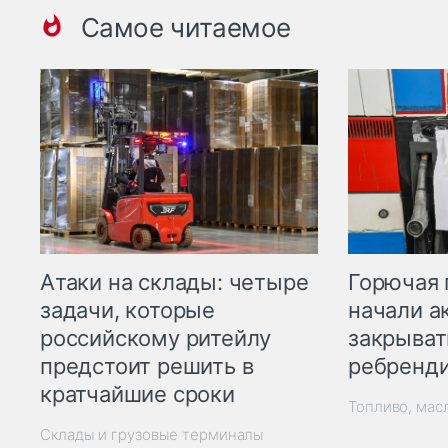
Самое читаемое
Горючая 
Атаки на склады: четыре
начали а
задачи, которые
закрыват
российскому ритейлу
ребренд
предстоит решить в
кратчайшие сроки
Топливо, мас
Склады и грузовые терминалы