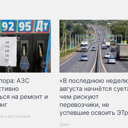
пора: АЗС
«В последнюю недел
ктивно
августа начнётся суета
ься на ремонт и
чем рискуют
инг
перевозчики, не
успевшие освоить ЭТ
ла и автохимия
Дзен