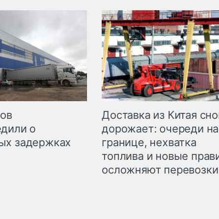
Доставка из Китая сно
ров
дорожает: очереди на
дили о
границе, нехватка
ых задержках
топлива и новые прав
осложняют перевозки