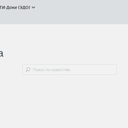
ТИ-Доки (ЭДО)
а