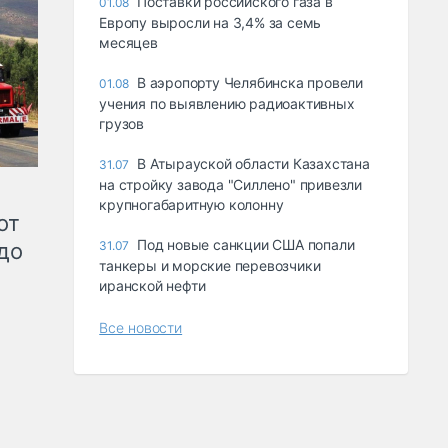
Поставки российского газа в
01.08
Европу выросли на 3,4% за семь
месяцев
В аэропорту Челябинска провели
01.08
учения по выявлению радиоактивных
грузов
В Атырауской области Казахстана
31.07
на стройку завода "Силлено" привезли
крупногабаритную колонну
от
Под новые санкции США попали
до
31.07
танкеры и морские перевозчики
иранской нефти
Все новости