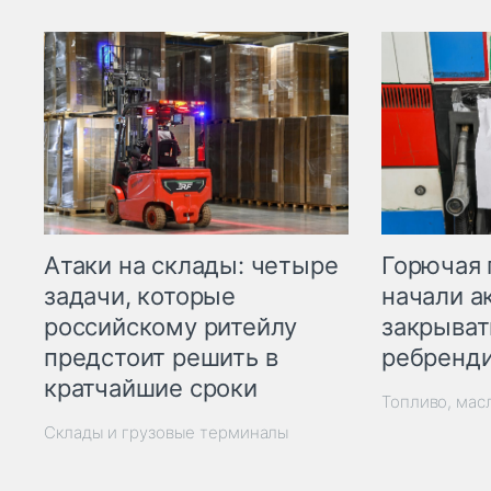
Горючая 
Атаки на склады: четыре
начали а
задачи, которые
закрыват
российскому ритейлу
ребренд
предстоит решить в
кратчайшие сроки
Топливо, мас
Склады и грузовые терминалы