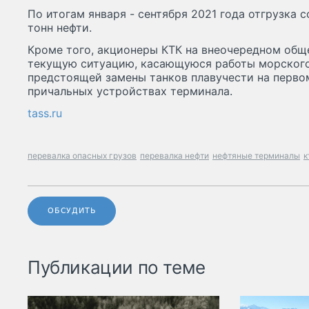
По итогам января - сентября 2021 года отгрузка 
тонн нефти.
Кроме того, акционеры КТК на внеочередном об
текущую ситуацию, касающуюся работы морского
предстоящей замены танков плавучести на перво
причальных устройствах терминала.
tass.ru
перевалка опасных грузов
перевалка нефти
нефтяные терминалы
к
ОБСУДИТЬ
Публикации по теме