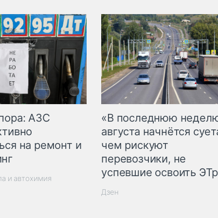
пора: АЗС
«В последнюю недел
ктивно
августа начнётся суета
ься на ремонт и
чем рискуют
инг
перевозчики, не
успевшие освоить ЭТ
ла и автохимия
Дзен