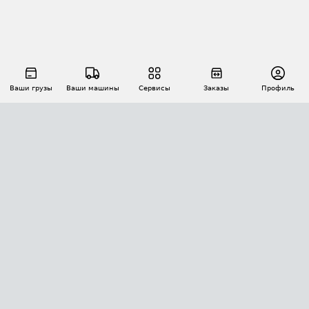
Ваши грузы
Ваши машины
Сервисы
Заказы
Профиль
АВТОМАТИЗАЦИЯ ПЕРЕВОЗОК
Площадки
Заказы
Торги
Тендеры
АТИ-Доки
GPS-мониторинг
АТИ Мессенджер
Цепочки грузов
API ATI.SU
ПОЛЕЗНОЕ
Расчет расстояний
БЕЗОПАСНОСТЬ
Академия ATI.SU
ATI.SU о безопасности