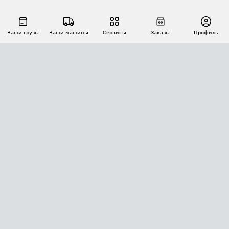
Ваши грузы
Ваши машины
Сервисы
Заказы
Профиль
АВТОМАТИЗАЦИЯ ПЕРЕВОЗОК
Площадки
Заказы
Торги
Тендеры
АТИ-Доки
GPS-мониторинг
АТИ Мессенджер
Цепочки грузов
API ATI.SU
ПОЛЕЗНОЕ
Расчет расстояний
БЕЗОПАСНОСТЬ
Академия ATI.SU
ATI.SU о безопасности
Звезды ATI.SU на вашем сайте
КОНТАКТЫ И ТАРИФЫ
Памятка по проверке контрагентов
Индекс ATI.SU FTL РФ
О системе ATI.SU
Светофор+
Средние ставки
ИНФОРМАЦИЯ