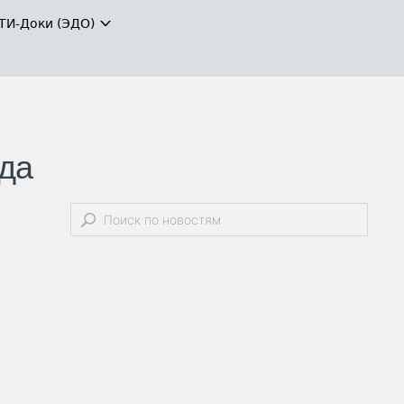
ТИ-Доки (ЭДО)
ода