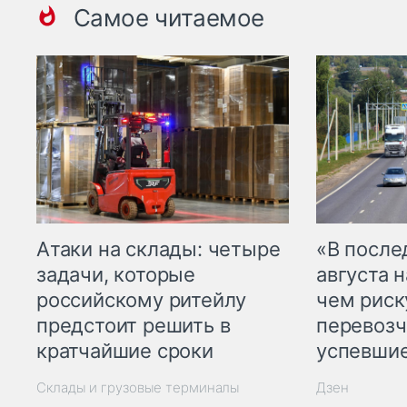
Самое читаемое
Атаки на склады: четыре
«В посл
задачи, которые
августа н
российскому ритейлу
чем рис
предстоит решить в
перевозч
кратчайшие сроки
успевшие
Склады и грузовые терминалы
Дзен