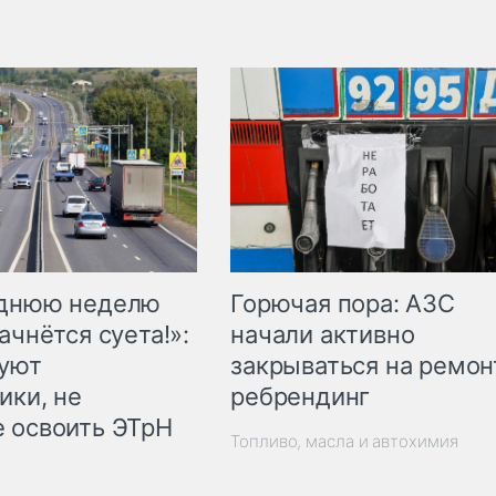
Горючая пора: АЗС
еднюю неделю
начали активно
ачнётся суета!»:
закрываться на ремон
куют
ребрендинг
ики, не
 освоить ЭТрН
Топливо, масла и автохимия