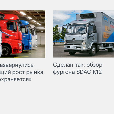
Сделан так: обзор
развернулись
фургона SDAC K12
бщий рост рынка
охраняется»