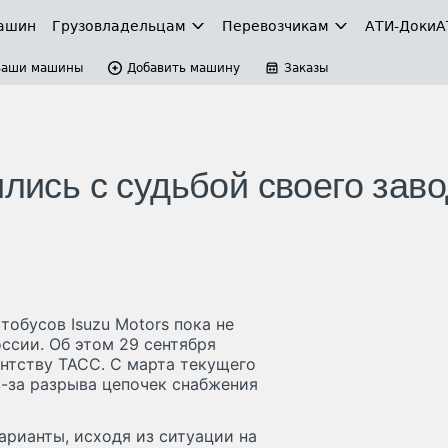
ашин
Грузовладельцам
Перевозчикам
АТИ-Доки
А
Ваши машины
Добавить машину
Заказы
ились с судьбой своего зав
обусов Isuzu Motors пока не
ссии. Об этом 29 сентября
нтству ТАСС. С марта текущего
з-за разрыва цепочек снабжения
арианты, исходя из ситуации на