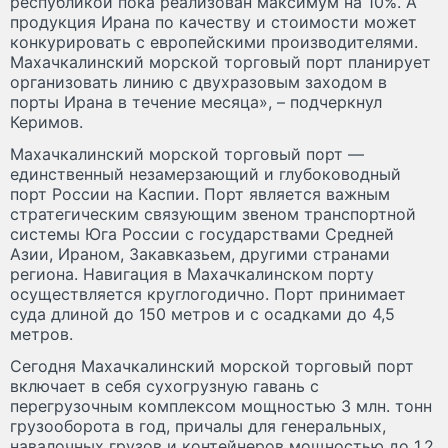
республикой пока реализован максимум на 10%. А
продукция Ирана по качеству и стоимости может
конкурировать с европейскими производителями.
Махачкалинский морской торговый порт планирует
организовать линию с двухразовым заходом в
порты Ирана в течение месяца», – подчеркнул
Керимов.
Махачкалинский морской торговый порт —
единственный незамерзающий и глубоководный
порт России на Каспии. Порт является важным
стратегическим связующим звеном транспортной
системы Юга России с государствами Средней
Азии, Ираном, Закавказьем, другими странами
региона. Навигация в Махачкалинском порту
осуществляется круглогодично. Порт принимает
суда длиной до 150 метров и с осадками до 4,5
метров.
Сегодня Махачкалинский морской торговый порт
включает в себя сухогрузную гавань с
перегрузочным комплексом мощностью 3 млн. тонн
грузооборота в год, причалы для генеральных,
навалочных грузов и контейнеров мощностью до 1,2