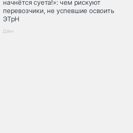
начнётся суета!»: чем рискуют
перевозчики, не успевшие освоить
ЭТрН
Дзен