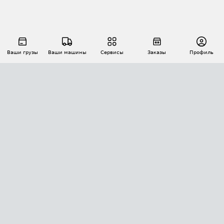
Ваши грузы
Ваши машины
Сервисы
Заказы
Профиль
АВТОМАТИЗАЦИЯ ПЕРЕВОЗОК
Площадки
Заказы
Торги
Тендеры
АТИ-Доки
GPS-мониторинг
АТИ Мессенджер
Цепочки грузов
API ATI.SU
ПОЛЕЗНОЕ
Расчет расстояний
БЕЗОПАСНОСТЬ
Академия ATI.SU
ATI.SU о безопасности
Звезды ATI.SU на вашем сайте
КОНТАКТЫ И ТАРИФЫ
Памятка по проверке контрагентов