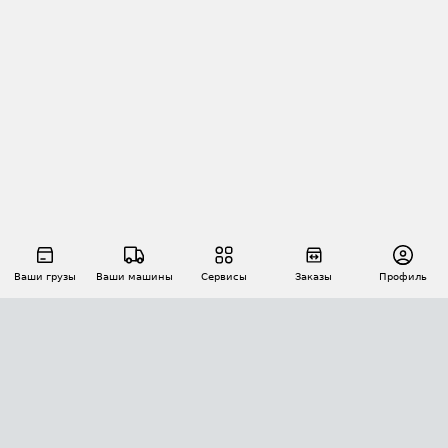
Ваши грузы
Ваши машины
Сервисы
Заказы
Профиль
АВТОМАТИЗАЦИЯ ПЕРЕВОЗОК
Площадки
Заказы
Торги
Тендеры
АТИ-Доки
GPS-мониторинг
АТИ Мессенджер
Цепочки грузов