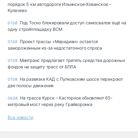
порядок 5 км автодороги Ильинское-Хованское –
Кулачево
Под Тосно блокировали доступ самосвалов ещё на
07.08
одну стройплощадку ВСМ
Проект трассы «Меридиан» остается
07.08
замороженным из-за недостаточного спроса
Минтранс предлагает тратить средства дорожных
07.08
фондов на защиту трасс от БПЛА
На развязке КАД с Пулковским шоссе перекроют
07.08
две полосы движения
На трассе Курск – Касторное обновляют 65-
06.08
метровый мост через реку Грайворонка
Все новости