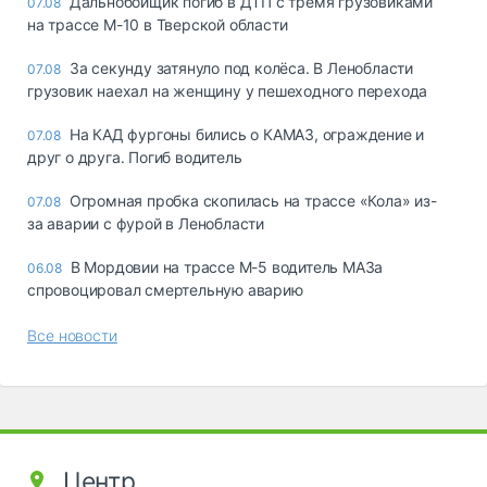
Дальнобойщик погиб в ДТП с тремя грузовиками
07.08
на трассе М-10 в Тверской области
За секунду затянуло под колёса. В Ленобласти
07.08
грузовик наехал на женщину у пешеходного перехода
На КАД фургоны бились о КАМАЗ, ограждение и
07.08
друг о друга. Погиб водитель
Огромная пробка скопилась на трассе «Кола» из-
07.08
за аварии с фурой в Ленобласти
В Мордовии на трассе М-5 водитель МАЗа
06.08
спровоцировал смертельную аварию
Все новости
Центр