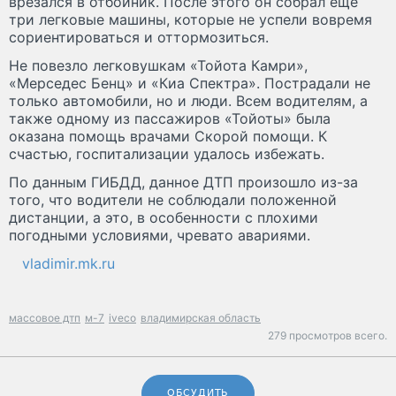
врезался в отбойник. После этого он собрал еще
три легковые машины, которые не успели вовремя
сориентироваться и оттормозиться.
Не повезло легковушкам «Тойота Камри»,
«Мерседес Бенц» и «Киа Спектра». Пострадали не
только автомобили, но и люди. Всем водителям, а
также одному из пассажиров «Тойоты» была
оказана помощь врачами Скорой помощи. К
счастью, госпитализации удалось избежать.
По данным ГИБДД, данное ДТП произошло из-за
того, что водители не соблюдали положенной
дистанции, а это, в особенности с плохими
погодными условиями, чревато авариями.
vladimir.mk.ru
массовое дтп
м-7
iveco
владимирская область
279 просмотров всего.
ОБСУДИТЬ