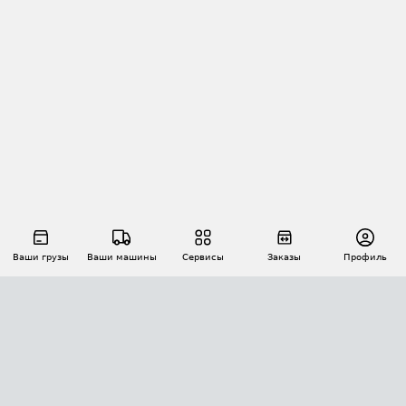
Ваши грузы
Ваши машины
Сервисы
Заказы
Профиль
АВТОМАТИЗАЦИЯ ПЕРЕВОЗОК
Площадки
Заказы
Торги
Тендеры
АТИ-Доки