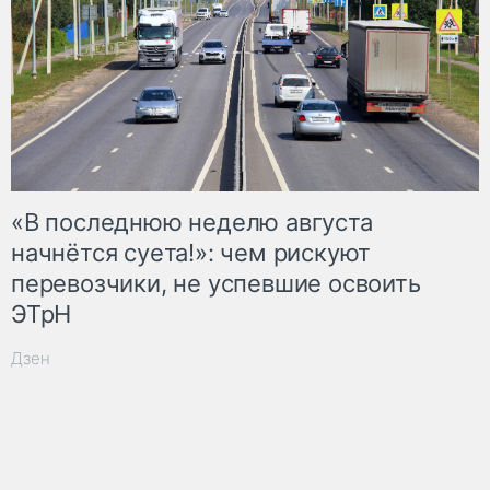
«В последнюю неделю августа
начнётся суета!»: чем рискуют
перевозчики, не успевшие освоить
ЭТрН
Дзен