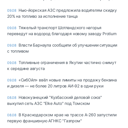
Нью-йоркская АЗС предложила водителям скидку
09.08
20% на топливо за исполнение танца
Тяжелый транспорт Шотландского нагорья
09.08
переведут на водород благодаря новому заводу Protium
Власти Барнаула сообщили об улучшении ситуации
09.08
с топливом
Топливные ограничения в Якутии частично снимут
09.08
к середине августа
«СибОйл» ввёл новые лимиты на продажу бензина
09.08
и дизеля — не более 20 литров АИ‑92 в одни руки
Новокузнецкий "Кузбасский деловой союз"
08.08
выкупил сеть АЗС "Elke Auto" под Томском
В Краснодарском крае на трассе А-260 запустили
08.08
первую франшизную АГНКС "Газпром"