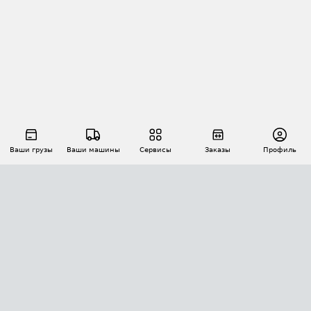
Ваши грузы
Ваши машины
Сервисы
Заказы
Профиль
АВТОМАТИЗАЦИЯ ПЕРЕВОЗОК
Площадки
Заказы
Торги
Тендеры
АТИ-Доки
GPS-мониторинг
АТИ Мессенджер
Цепочки грузов
API ATI.SU