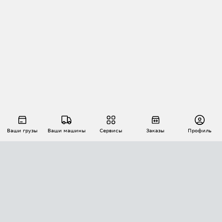
Ваши грузы
Ваши машины
Сервисы
Заказы
Профиль
АВТОМАТИЗАЦИЯ ПЕРЕВОЗОК
Площадки
Заказы
Торги
Тендеры
АТИ-Доки
GPS-мониторинг
АТИ Мессенджер
Цепочки грузов