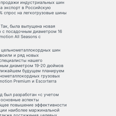
 продажи индустриальных шин
на экспорт в Российскую
% спрос на легкогрузовые шины
 Так, была выпущена новая
go с посадочным диаметром 16
otion All Seasons с
х цельнометаллокордных шин
освоили и ряд новых
 специалисты нашего
чным диаметром 19-20 дюймов
В ближайшем будущем планируем
ьнометаллокордных грузовых
tion Premium и Escorterra
од был разработан «с учетом
 основные аспекты
общее повышение эффективности
ации наиболее маржинальной
 также достижения целевых