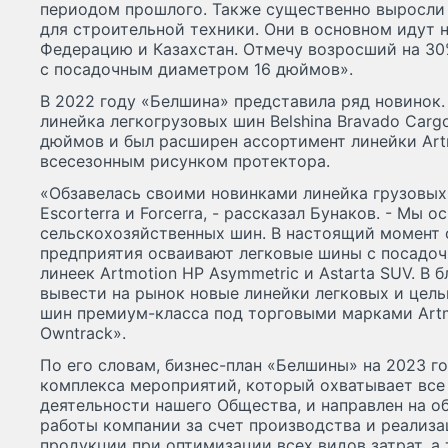
периодом прошлого. Также существенно выросли
для строительной техники. Они в основном идут 
Федерацию и Казахстан. Отмечу возросший на 30
с посадочным диаметром 16 дюймов».
В 2022 году «Белшина» представила ряд новинок.
линейка легкогрузовых шин Belshina Bravado Car
дюймов и был расширен ассортимент линейки Аrtm
всесезонным рисунком протектора.
«Обзавелась своими новинками линейка грузовы
Escorterra и Forcerra, - рассказал Бунаков. - Мы 
сельскохозяйственных шин. В настоящий момент
предприятия осваивают легковые шины с посадо
линеек Аrtmotion HP Asymmetric и Astarta SUV. 
вывести на рынок новые линейки легковых и цел
шин премиум-класса под торговыми марками Аrtmo
Owntrack».
По его словам, бизнес-план «Белшины» на 2023 г
комплекса мероприятий, который охватывает все
деятельности нашего Общества, и направлен на 
работы компании за счет производства и реализ
продукции при оптимизации всех видов затрат, а