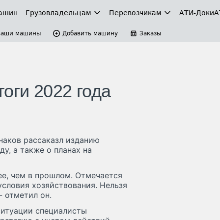
ашин
Грузовладельцам
Перевозчикам
АТИ-Доки
А
Ваши машины
Добавить машину
Заказы
оги 2022 года
наков рассаказл изданию
у, а также о планах на
ее, чем в прошлом. Отмечается
условия хозяйствования. Нельзя
- отметил он.
ситуации специалисты