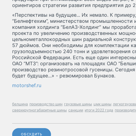
ориентиров стратегии развития предприятия до 2
«Перспективы на будущее... Их немало. К примеру
“Белнефтехим”, министерством промышленности и
компания холдинга “БелАЗ-Холдинг” мы прорабо
проекта по увеличению производственных мощно
цельнометаллокордных шин радиальной констру
57 дюймов. Они необходимы для комплектации к
грузоподъемностью 240 тонн и удовлетворения с
Российской Федерации. Есть еще один интересный 
ОАО “МТЗ”: организовать на площадях ОАО “Белши
производство резинотросовой гусеницы. Сегодня е
будет будущее...» - резюмировал Бунаков.
motorshef.ru
белшина
производство шин
грузовые шины
цмк шины
легкогрузо
сверхкрупногабаритные шины
санкции
итоги 2022 года
производит
ОБСУДИТЬ