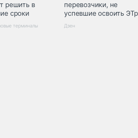
т решить в
перевозчики, не
ие сроки
успевшие освоить ЭТ
зовые терминалы
Дзен