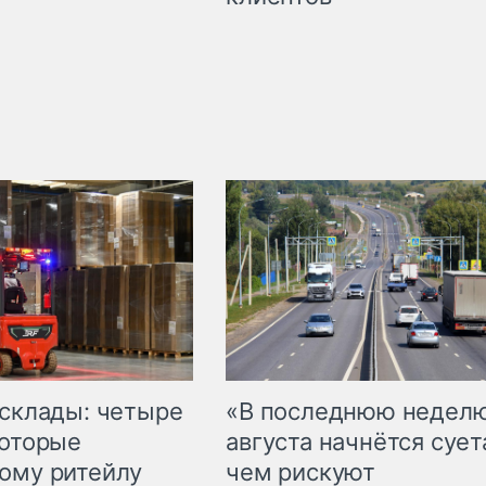
 склады: четыре
«В последнюю недел
которые
августа начнётся суета
ому ритейлу
чем рискуют