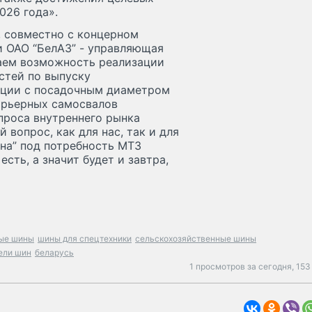
026 года».
, совместно с концерном
 ОАО “БелАЗ” - управляющая
таем возможность реализации
стей по выпуску
кции с посадочным диаметром
арьерных самосвалов
проса внутреннего рынка
вопрос, как для нас, так и для
на” под потребность МТЗ
сть, а значит будет и завтра,
вые шины
шины для спецтехники
сельскохозяйственные шины
ели шин
беларусь
1 просмотров за сегодня,
153