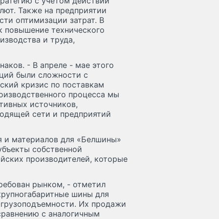
ратегию с учетом действий
лют. Также на предприятии
сти оптимизации затрат. В
ак повышение технического
изводства и труда,
наков. - В апреле - мае этого
кций были сложности с
еский кризис по поставкам
роизводственного процесса мы
тивных источников,
водящей сети и предприятий
 и материалов для «Белшины»
убъекты собственной
йских производителей, которые
ебован рынком, - отметил
хкрупногабаритные шины для
 грузоподъемности. Их продажи
 сравнению с аналогичным