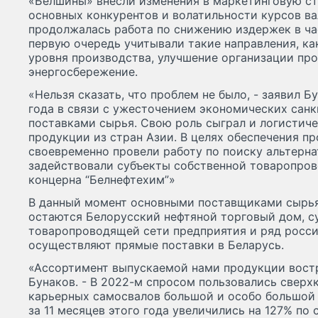
«Белшины» внесли изменения в маркетинговую ст
основных конкурентов и волатильности курсов ва
продолжалась работа по снижению издержек в ча
первую очередь учитывали такие направления, к
уровня производства, улучшение организации про
энергосбережение.
«Нельзя сказать, что проблем не было, - заявил Бу
года в связи с ужесточением экономических сан
поставками сырья. Свою роль сыграл и логистич
продукции из стран Азии. В целях обеспечения п
своевременно провели работу по поиску альтерна
задействовали субъекты собственной товаропро
концерна “Белнефтехим”»
В данный момент основными поставщиками сырья
остаются Белорусский нефтяной торговый дом, с
товаропроводящей сети предприятия и ряд росси
осуществляют прямые поставки в Беларусь.
«Ассортимент выпускаемой нами продукции востр
Бунаков. - В 2022-м спросом пользовались свер
карьерных самосвалов большой и особо большой
за 11 месяцев этого года увеличились на 127% по