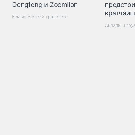
Dongfeng и Zoomlion
предстои
кратчайш
Коммерческий транспорт
Склады и гру