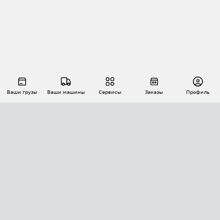
Ваши грузы
Ваши машины
Сервисы
Заказы
Профиль
АВТОМАТИЗАЦИЯ ПЕРЕВОЗОК
Площадки
Заказы
Торги
Тендеры
АТИ-Доки
GPS-мониторинг
АТИ Мессенджер
Цепочки грузов
API ATI.SU
ПОЛЕЗНОЕ