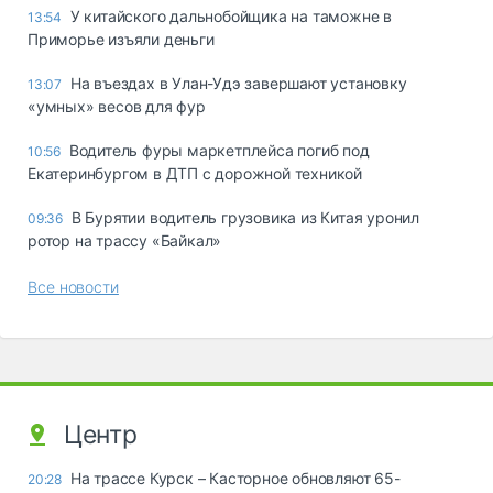
У китайского дальнобойщика на таможне в
13:54
Приморье изъяли деньги
Ha въeздax в Улaн-Удэ зaвepшaют ycтaнoвкy
13:07
«yмныx» вecoв для фyp
Водитель фуры маркетплейса погиб под
10:56
Екатеринбургом в ДТП с дорожной техникой
В Бурятии водитель грузовика из Китая уронил
09:36
ротор на трассу «Байкал»
Все новости
Центр
На трассе Курск – Касторное обновляют 65-
20:28