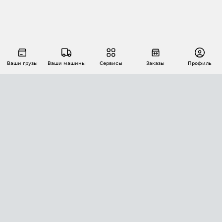
Ваши грузы
Ваши машины
Сервисы
Заказы
Профиль
АВТОМАТИЗАЦИЯ ПЕРЕВОЗОК
Площадки
Заказы
Торги
Тендеры
АТИ-Доки
GPS-мониторинг
АТИ Мессенджер
Цепочки грузов
API ATI.SU
ПОЛЕЗНОЕ
Расчет расстояний
БЕЗОПАСНОСТЬ
Академия ATI.SU
ATI.SU о безопасности