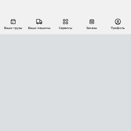
Ваши грузы
Ваши машины
Сервисы
Заказы
Профиль
АВТОМАТИЗАЦИЯ ПЕРЕВОЗОК
Площадки
Заказы
Торги
Тендеры
АТИ-Доки
GPS-мониторинг
АТИ Мессенджер
Цепочки грузов
API ATI.SU
ПОЛЕЗНОЕ
Расчет расстояний
БЕЗОПАСНОСТЬ
Академия ATI.SU
ATI.SU о безопасности
Звезды ATI.SU на вашем сайте
КОНТАКТЫ И ТАРИФЫ
Памятка по проверке контрагентов
Индекс ATI.SU FTL РФ