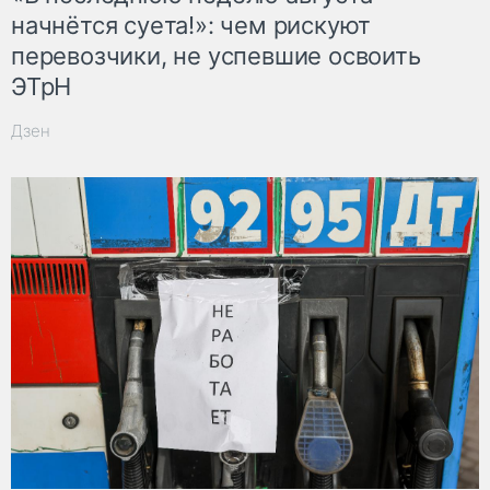
начнётся суета!»: чем рискуют
перевозчики, не успевшие освоить
ЭТрН
Дзен