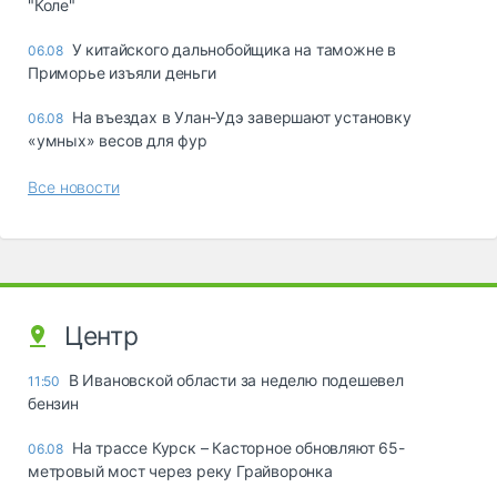
"Коле"
У китайского дальнобойщика на таможне в
06.08
Приморье изъяли деньги
Ha въeздax в Улaн-Удэ зaвepшaют ycтaнoвкy
06.08
«yмныx» вecoв для фyp
Все новости
Центр
В Ивановской области за неделю подешевел
11:50
бензин
На трассе Курск – Касторное обновляют 65-
06.08
метровый мост через реку Грайворонка