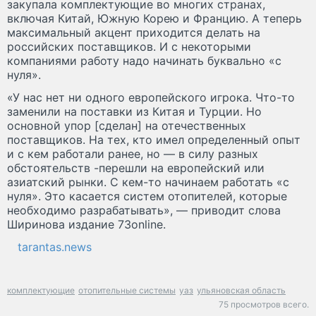
закупала комплектующие во многих странах,
включая Китай, Южную Корею и Францию. А теперь
максимальный акцент приходится делать на
российских поставщиков. И с некоторыми
компаниями работу надо начинать буквально «с
нуля».
«У нас нет ни одного европейского игрока. Что-то
заменили на поставки из Китая и Турции. Но
основной упор [сделан] на отечественных
поставщиков. На тех, кто имел определенный опыт
и с кем работали ранее, но — в силу разных
обстоятельств -перешли на европейский или
азиатский рынки. С кем-то начинаем работать «с
нуля». Это касается систем отопителей, которые
необходимо разрабатывать», — приводит слова
Ширинова издание 73online.
tarantas.news
комплектующие
отопительные системы
уаз
ульяновская область
75 просмотров всего.