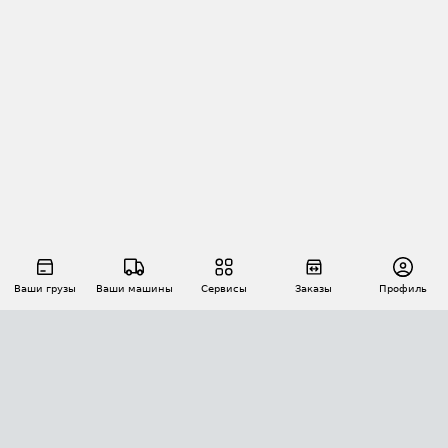
Ваши грузы
Ваши машины
Сервисы
Заказы
Профиль
АВТОМАТИЗАЦИЯ ПЕРЕВОЗОК
Площадки
Заказы
Торги
Тендеры
АТИ-Доки