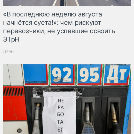
«В последнюю неделю августа
начнётся суета!»: чем рискуют
перевозчики, не успевшие освоить
ЭТрН
Дзен