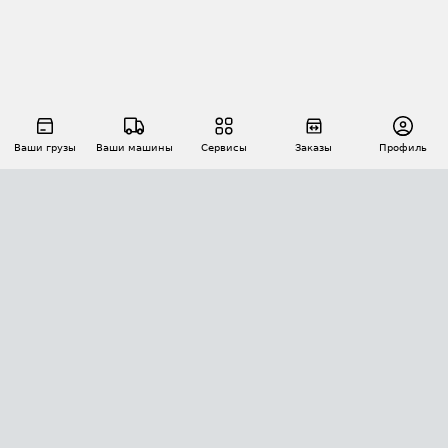
Ваши грузы
Ваши машины
Сервисы
Заказы
Профиль
АВТОМАТИЗАЦИЯ ПЕРЕВОЗОК
Площадки
Заказы
Торги
Тендеры
АТИ-Доки
GPS-мониторинг
АТИ Мессенджер
Цепочки грузов
API ATI.SU
ПОЛЕЗНОЕ
Расчет расстояний
БЕЗОПАСНОСТЬ
Академия ATI.SU