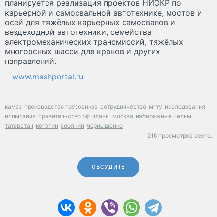
планируется реализация проектов НИОКР по
карьерной и самосвальной автотехнике, мостов и
осей для тяжёлых карьерных самосвалов и
вездеходной автотехники, семейства
электромеханических трансмиссий, тяжёлых
многоосных шасси для кранов и других
направлений.
www.mashportal.ru
камаз
производство грузовиков
сотрудничество
мгту
исследования
испытания
правительство рф
планы
москва
набережные челны
татарстан
когогин
собянин
чернышенко
216 просмотров всего.
ОБСУДИТЬ