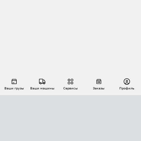
Ваши грузы
Ваши машины
Сервисы
Заказы
Профиль
АВТОМАТИЗАЦИЯ ПЕРЕВОЗОК
Площадки
Заказы
Торги
Тендеры
АТИ-Доки