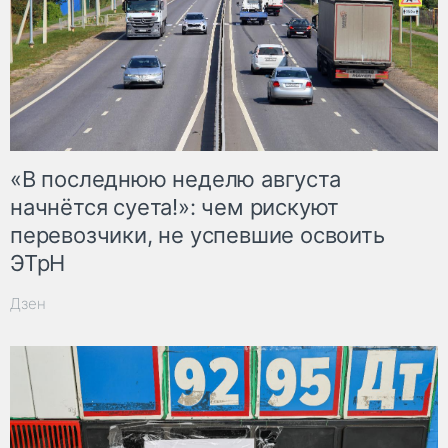
«В последнюю неделю августа
начнётся суета!»: чем рискуют
перевозчики, не успевшие освоить
ЭТрН
Дзен