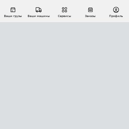
Ваши грузы
Ваши машины
Сервисы
Заказы
Профиль
АВТОМАТИЗАЦИЯ ПЕРЕВОЗОК
Площадки
Заказы
Торги
Тендеры
АТИ-Доки
GPS-мониторинг
АТИ Мессенджер
Цепочки грузов
API ATI.SU
ПОЛЕЗНОЕ
Расчет расстояний
БЕЗОПАСНОСТЬ
Академия ATI.SU
ATI.SU о безопасности
Звезды ATI.SU на вашем сайте
КОНТАКТЫ И ТАРИФЫ
Памятка по проверке контрагентов
Индекс ATI.SU FTL РФ
О системе ATI.SU
Светофор+
Средние ставки
ИНФОРМАЦИЯ
Контактная информация