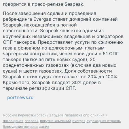
говорится в пресс-релизе Seapeak.
После завершения сделки и проведения
ребрендинга Evergas станет дочерней компанией
Seapeak, находящейся в полной
собственности. Seapeak является одним из
крупнейших независимых владельцев и операторов
СПГ танкеров. Предоставляет услуги по сжижению
газа в основном по долгосрочным, платным
чартерным контрактам, через свои доли в 51 СПГ
танкере (включая пять новых судов), 20
среднетоннажных газовозах (включая два новых
судна) и шести газовозах. Доля собственности
Seapeak в этих судах составляет от 20% до 100%.
Кроме того, Seapeak владеет 30% долей в
терминале регазификации СПГ.
portnews.ru
морские перевозки опасных грузов
перевозка спг
слияния и
поглощения
seapeak
покупка компаний
evergas
судоходная отрасль
бермудские острова
дания