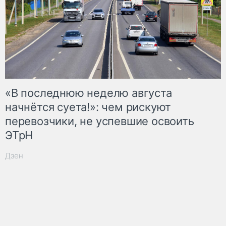
«В последнюю неделю августа
начнётся суета!»: чем рискуют
перевозчики, не успевшие освоить
ЭТрН
Дзен