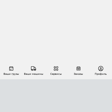
Ваши грузы
Ваши машины
Сервисы
Заказы
Профиль
АВТОМАТИЗАЦИЯ ПЕРЕВОЗОК
Площадки
Заказы
Торги
Тендеры
АТИ-Доки