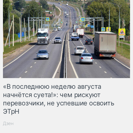
«В последнюю неделю августа
начнётся суета!»: чем рискуют
перевозчики, не успевшие освоить
ЭТрН
Дзен