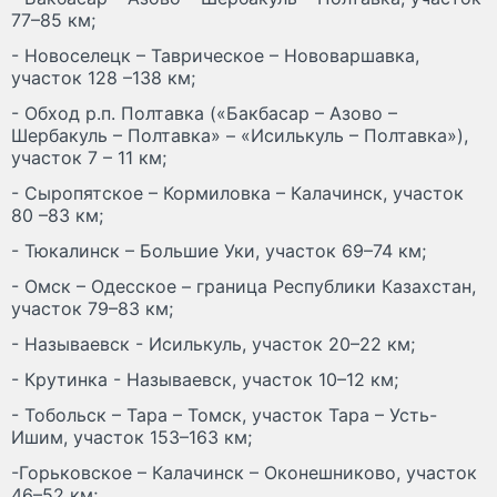
77–85 км;
- Новоселецк – Таврическое – Нововаршавка,
участок 128 –138 км;
- Обход р.п. Полтавка («Бакбасар – Азово –
Шербакуль – Полтавка» – «Исилькуль – Полтавка»),
участок 7 – 11 км;
- Сыропятское – Кормиловка – Калачинск, участок
80 –83 км;
- Тюкалинск – Большие Уки, участок 69–74 км;
- Омск – Одесское – граница Республики Казахстан,
участок 79–83 км;
- Называевск - Исилькуль, участок 20–22 км;
- Крутинка - Называевск, участок 10–12 км;
- Тобольск – Тара – Томск, участок Тара – Усть-
Ишим, участок 153–163 км;
-Горьковское – Калачинск – Оконешниково, участок
46–52 км;