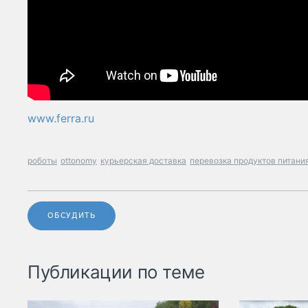
www.ferra.ru
роботы
ottonomy
курьерская доставка
перевозка продуктов питани
ОБСУДИТЬ
Публикации по теме