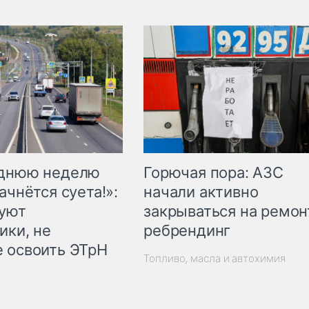
Горючая пора: АЗС
еднюю неделю
начали активно
ачнётся суета!»:
закрываться на ремон
куют
ребрендинг
ики, не
 освоить ЭТрН
Топливо, масла и автохимия