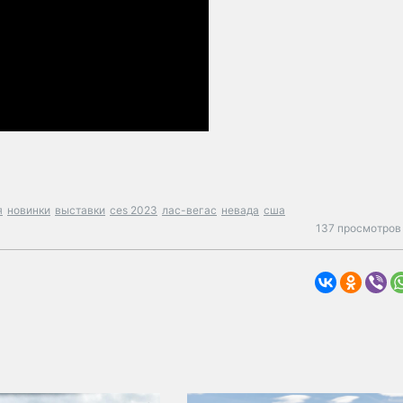
я
новинки
выставки
ces 2023
лас-вегас
невада
сша
137 просмотров 