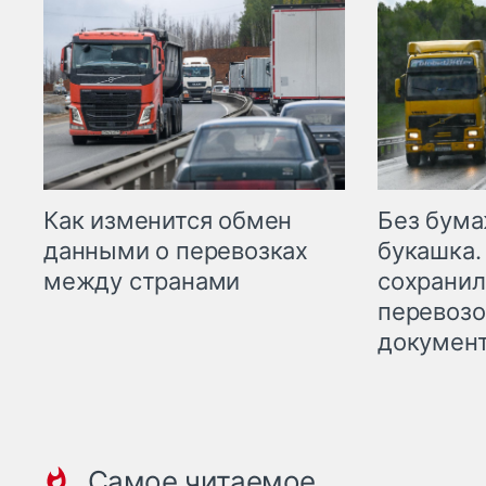
Как изменится обмен
Без бума
данными о перевозках
букашка.
между странами
сохрани
перевоз
докумен
Самое читаемое