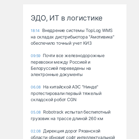
ЭДО, ИТ в логистике
Внедрение системы TopLog WMS
18:14
на складах дистрибьютора "Амотивика"
обеспечило точный учет КИЗ
Почти все железнодорожные
09:59
перевозки между Россией и
Белоруссией переведены на
электронные документы
На китайской АЭС "Нинде"
06.08
протестировали первый тяжелый
складской робот CGN
Robotrack испытал беспилотный
05.08
грузовик на трассе длиной 260 км
Дирекция дорог Рязанской
02.08
области обновит софт интеллектуальной