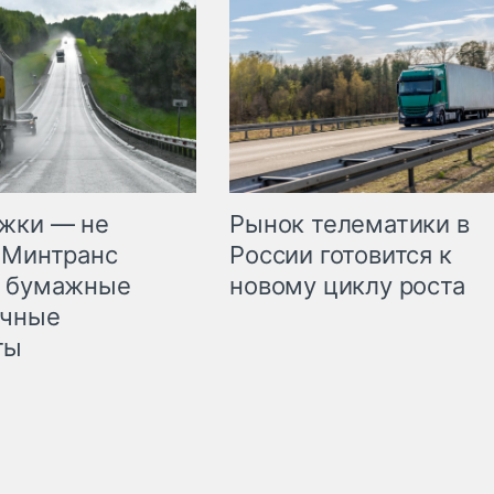
жки — не
Рынок телематики в
 Минтранс
России готовится к
л бумажные
новому циклу роста
очные
ты