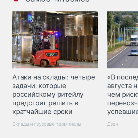
Атаки на склады: четыре
«В посл
задачи, которые
августа н
российскому ритейлу
чем рис
предстоит решить в
перевозч
кратчайшие сроки
успевшие
Склады и грузовые терминалы
Дзен