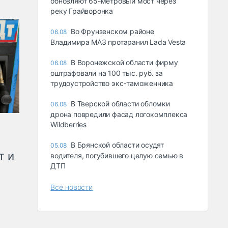
обновляют 65-метровый мост через
реку Грайворонка
Во Фрунзенском районе
06.08
Владимира МАЗ протаранил Lada Vesta
В Воронежской области фирму
06.08
оштрафовали на 100 тыс. руб. за
трудоустройство экс-таможенника
В Тверской области обломки
06.08
дрона повредили фасад логокомплекса
Wildberries
В Брянской области осудят
05.08
т и
водителя, погубившего целую семью в
ДТП
Все новости