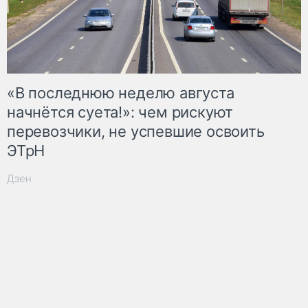
«В последнюю неделю августа
начнётся суета!»: чем рискуют
перевозчики, не успевшие освоить
ЭТрН
Дзен