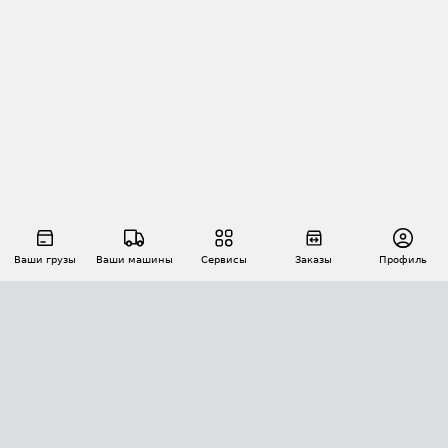
Ваши грузы
Ваши машины
Сервисы
Заказы
Профиль
АВТОМАТИЗАЦИЯ ПЕРЕВОЗОК
Площадки
Заказы
Торги
Тендеры
АТИ-Доки
GPS-мониторинг
АТИ Мессенджер
Цепочки грузов
API ATI.SU