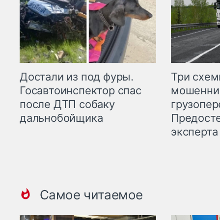
Три схе
Достали из под фуры.
мошенни
Госавтоинспектор спас
грузопер
после ДТП собаку
Предост
дальнобойщика
эксперта
Самое читаемое