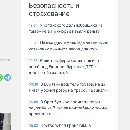
Безопасность и
страхование
У китайского дальнобойщика на
13:54
таможне в Приморье изъяли деньги
Ha въeздax в Улaн-Удэ зaвepшaют
13:07
ycтaнoвкy «yмныx» вecoв для фyp
всего.
Водитель фуры маркетплейса
10:56
погиб под Екатеринбургом в ДТП с
дорожной техникой
В Бурятии водитель грузовика из
09:36
Китая уронил ротор на трассу «Байкал»
В Оренбуржье водитель фуры
05.08
осуждён на 7 лет за контрабанду тонны
прекурсоров
Притворился иранским: в
05.08