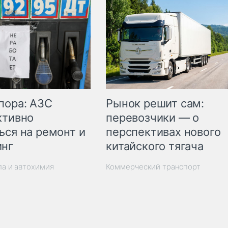
пора: АЗС
Рынок решит сам:
ктивно
перевозчики — о
ься на ремонт и
перспективах нового
инг
китайского тягача
ла и автохимия
Коммерческий транспорт