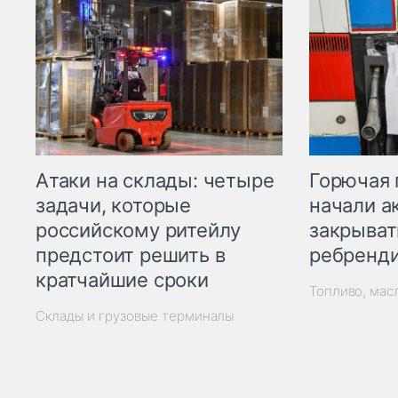
Горючая 
Атаки на склады: четыре
начали а
задачи, которые
закрыват
российскому ритейлу
ребренд
предстоит решить в
кратчайшие сроки
Топливо, мас
Склады и грузовые терминалы