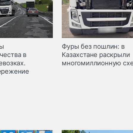
мы
Фуры без пошлин: в
чества в
Казахстане раскрыли
евозках.
многомиллионную сх
ережение