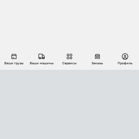
Ваши грузы
Ваши машины
Сервисы
Заказы
Профиль
АВТОМАТИЗАЦИЯ ПЕРЕВОЗОК
Площадки
Заказы
Торги
Тендеры
АТИ-Доки
GPS-мониторинг
АТИ Мессенджер
Цепочки грузов
API ATI.SU
ПОЛЕЗНОЕ