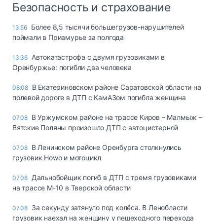
Безопасность и страхование
Более 8,5 тысячи большегрузов-нарушителей
13:56
поймали в Приамурье за полгода
Автокатастрофа с двумя грузовиками в
13:36
Оренбуржье: погибли два человека
В Екатериновском районе Саратовской области на
08:08
полевой дороге в ДТП с КамАЗом погибла женщина
В Уржумском районе на трассе Киров – Малмыж –
07.08
Вятские Поляны произошло ДТП с автоцистерной
В Ленинском районе Оренбурга столкнулись
07.08
грузовик Howo и мотоцикл
Дальнобойщик погиб в ДТП с тремя грузовиками
07.08
на трассе М-10 в Тверской области
За секунду затянуло под колёса. В Ленобласти
07.08
грузовик наехал на женщину у пешеходного перехода