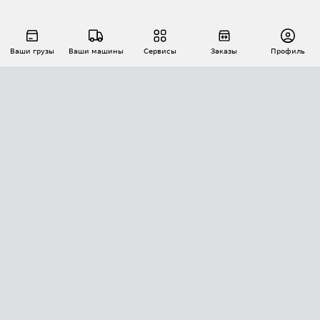
Ваши грузы
Ваши машины
Сервисы
Заказы
Профиль
АВТОМАТИЗАЦИЯ ПЕРЕВОЗОК
Площадки
Заказы
Торги
Тендеры
АТИ-Доки
GPS-мониторинг
АТИ Мессенджер
Цепочки грузов
API ATI.SU
ПОЛЕЗНОЕ
Расчет расстояний
БЕЗОПАСНОСТЬ
Академия ATI.SU
ATI.SU о безопасности
Звезды ATI.SU на вашем сайте
КОНТАКТЫ И ТАРИФЫ
Памятка по проверке контрагентов
Индекс ATI.SU FTL РФ
О системе ATI.SU
Светофор+