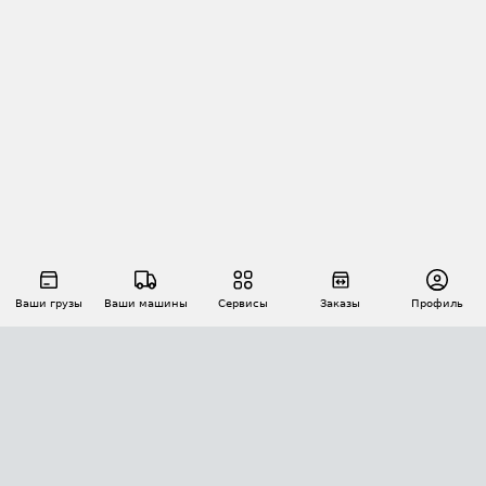
Ваши грузы
Ваши машины
Сервисы
Заказы
Профиль
АВТОМАТИЗАЦИЯ ПЕРЕВОЗОК
Площадки
Заказы
Торги
Тендеры
АТИ-Доки