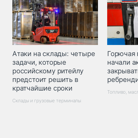
Горючая 
Атаки на склады: четыре
начали а
задачи, которые
закрыват
российскому ритейлу
ребренд
предстоит решить в
кратчайшие сроки
Топливо, мас
Склады и грузовые терминалы