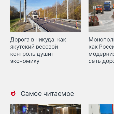
Дорога в никуда: как
Монополи
якутский весовой
как Росс
контроль душит
модерни
экономику
сеть дор
Самое читаемое