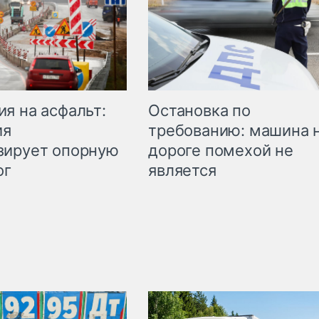
Остановка по
я на асфальт:
требованию: машина 
ия
дороге помехой не
зирует опорную
является
ог