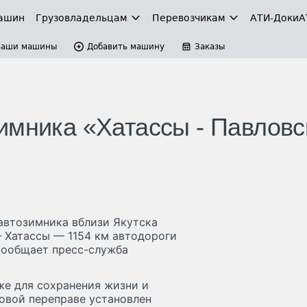
ашин
Грузовладельцам
Перевозчикам
АТИ-Доки
А
Ваши машины
Добавить машину
Заказы
имника «Хатассы - Павловс
автозимника вблизи Якутска
— Хатассы — 1154 км автодороги
 сообщает пресс-служба
же для сохранения жизни и
овой переправе установлен