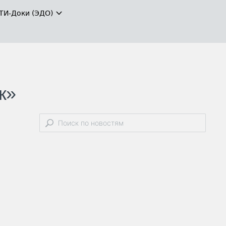
ТИ-Доки (ЭДО)
к»