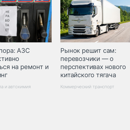
пора: АЗС
Рынок решит сам:
ктивно
перевозчики — о
ься на ремонт и
перспективах нового
инг
китайского тягача
ла и автохимия
Коммерческий транспорт