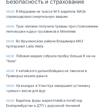
Безопасность и страхование
В Мордовии на трассе М-5 водитель МАЗа
06.08
спровоцировал смертельную аварию
Трое человек получили травмы при столкновении
06.08
легковушки и двух грузовиков в Могилеве
Во Фрунзенском районе Владимира МАЗ
06.08
протаранил Lada Vesta
Лобовая авария собрала пробку больше 8 км на
06.08
"Коле"
У китайского дальнобойщика на таможне в
06.08
Приморье изъяли деньги
Ha въeздax в Улaн-Удэ зaвepшaют ycтaнoвкy
06.08
«yмныx» вecoв для фyp
Водитель фуры маркетплейса погиб под
06.08
Екатеринбургом в ДТП с дорожной техникой