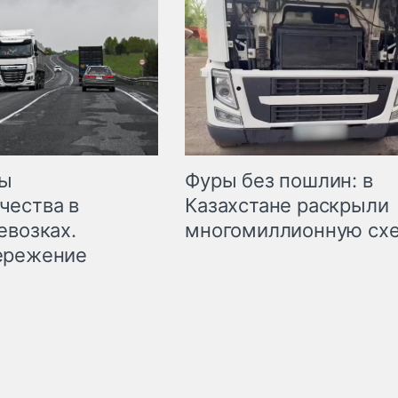
мы
Фуры без пошлин: в
чества в
Казахстане раскрыли
евозках.
многомиллионную сх
ережение