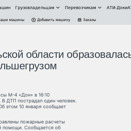
ашин
Грузовладельцам
Перевозчикам
АТИ-Доки
А
Ваши машины
Добавить машину
Заказы
ьской области образовалас
ольшегрузом
сы М-4 «Дон» в 16:10
 В ДТП пострадал один человек.
 Об этом 10 января сообщает
правлены пожарные расчеты
й помощи. Сообщается об