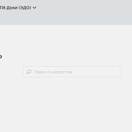
ТИ-Доки (ЭДО)
ь