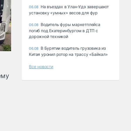
Ha въeздax в Улaн-Удэ зaвepшaют
06.08
ycтaнoвкy «yмныx» вecoв для фyp
Водитель фуры маркетплейса
06.08
погиб под Екатеринбургом в ДТП с
дорожной техникой
В Бурятии водитель грузовика из
06.08
Китая уронил ротор на трассу «Байкал»
Все новости
ему