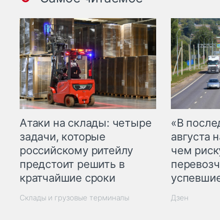
Атаки на склады: четыре
«В посл
задачи, которые
августа н
российскому ритейлу
чем рис
предстоит решить в
перевозч
кратчайшие сроки
успевшие
Склады и грузовые терминалы
Дзен