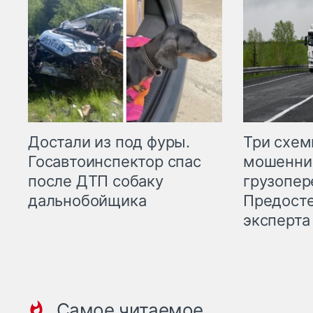
Три схе
Достали из под фуры.
мошенни
Госавтоинспектор спас
грузопер
после ДТП собаку
Предост
дальнобойщика
эксперта
Самое читаемое