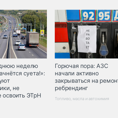
Горючая пора: АЗС
еднюю неделю
начали активно
ачнётся суета!»:
закрываться на ремон
куют
ребрендинг
ики, не
 освоить ЭТрН
Топливо, масла и автохимия