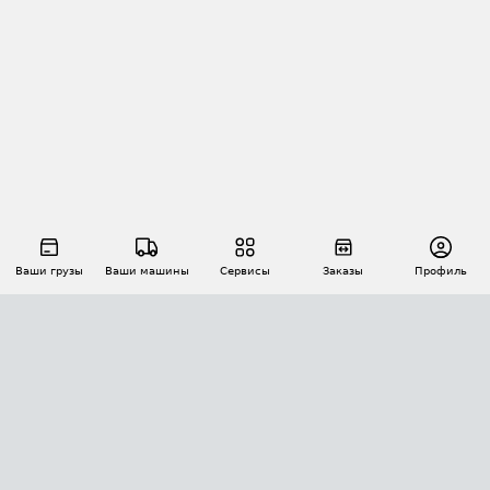
Ваши грузы
Ваши машины
Сервисы
Заказы
Профиль
АВТОМАТИЗАЦИЯ ПЕРЕВОЗОК
Площадки
Заказы
Торги
Тендеры
АТИ-Доки
GPS-мониторинг
АТИ Мессенджер
Цепочки грузов
API ATI.SU