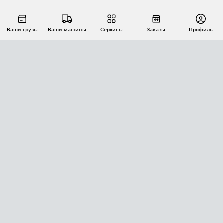
Ваши грузы
Ваши машины
Сервисы
Заказы
Профиль
АВТОМАТИЗАЦИЯ ПЕРЕВОЗОК
Площадки
Заказы
Торги
Тендеры
АТИ-Доки
GPS-мониторинг
АТИ Мессенджер
Цепочки грузов
API ATI.SU
ПОЛЕЗНОЕ
Расчет расстояний
БЕЗОПАСНОСТЬ
Академия ATI.SU
ATI.SU о безопасности
Звезды ATI.SU на вашем сайте
КОНТАКТЫ И ТАРИФЫ
Памятка по проверке контрагентов
Индекс ATI.SU FTL РФ
О системе ATI.SU
Светофор+
Средние ставки
ИНФОРМАЦИЯ