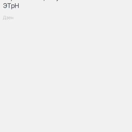
ЭТрН
Дзен