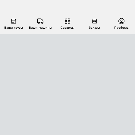
Ваши грузы
Ваши машины
Сервисы
Заказы
Профиль
АВТОМАТИЗАЦИЯ ПЕРЕВОЗОК
Площадки
Заказы
Торги
Тендеры
АТИ-Доки
GPS-мониторинг
АТИ Мессенджер
Цепочки грузов
API ATI.SU
ПОЛЕЗНОЕ
Расчет расстояний
БЕЗОПАСНОСТЬ
Академия ATI.SU
ATI.SU о безопасности
Звезды ATI.SU на вашем сайте
КОНТАКТЫ И ТАРИФЫ
Памятка по проверке контрагентов
Индекс ATI.SU FTL РФ