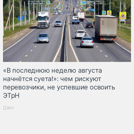
«В последнюю неделю августа
начнётся суета!»: чем рискуют
перевозчики, не успевшие освоить
ЭТрН
Дзен