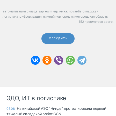
автоматизация склада
sap
ewm
erp
нмжк
novardis
складская
логистика
цифровизация
нижний новгород
нижегородская область
152 просмотров всего.
ОБСУДИТЬ
ЭДО, ИТ в логистике
На китайской АЭС "Нинде" протестировали первый
06.08
тяжелый складской робот CGN