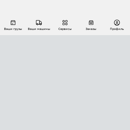
Ваши грузы
Ваши машины
Сервисы
Заказы
Профиль
АВТОМАТИЗАЦИЯ ПЕРЕВОЗОК
Площадки
Заказы
Торги
Тендеры
АТИ-Доки
GPS-мониторинг
АТИ Мессенджер
Цепочки грузов
API ATI.SU
ПОЛЕЗНОЕ
Расчет расстояний
БЕЗОПАСНОСТЬ
Академия ATI.SU
ATI.SU о безопасности
Звезды ATI.SU на вашем сайте
КОНТАКТЫ И ТАРИФЫ
Памятка по проверке контрагентов