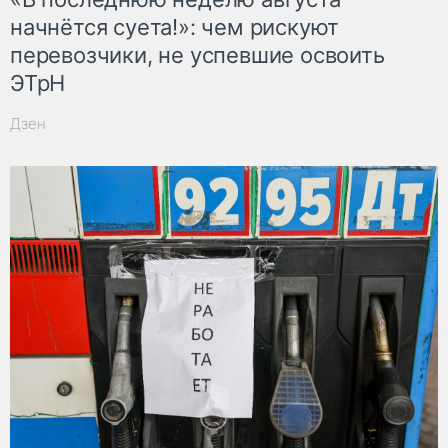
начнётся суета!»: чем рискуют
перевозчики, не успевшие освоить
ЭТрН
Дзен