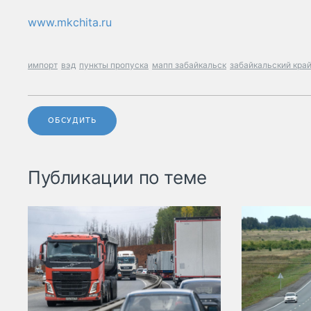
www.mkchita.ru
импорт
вэд
пункты пропуска
мапп забайкальск
забайкальский кра
ОБСУДИТЬ
Публикации по теме