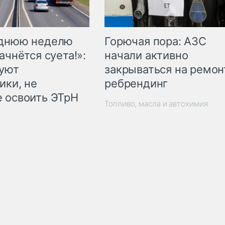
Горючая пора: АЗС
еднюю неделю
начали активно
ачнётся суета!»:
закрываться на ремон
куют
ребрендинг
ики, не
 освоить ЭТрН
Топливо, масла и автохимия