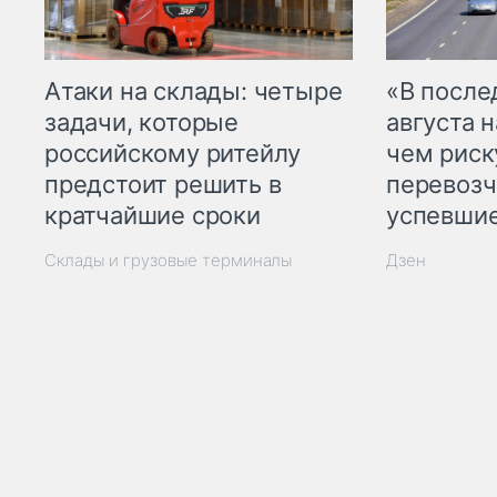
Атаки на склады: четыре
«В посл
задачи, которые
августа н
российскому ритейлу
чем рис
предстоит решить в
перевозч
кратчайшие сроки
успевшие
Склады и грузовые терминалы
Дзен