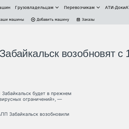
ашин
Грузовладельцам
Перевозчикам
АТИ-Доки
А
Ваши машины
Добавить машину
Заказы
Забайкальск возобновят с 
 Забайкальск будет в прежнем
вирусных ограничений», —
АПП Забайкальск возобновили