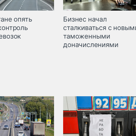
Бизнес начал
тане опять
сталкиваться с новым
контроль
таможенными
евозок
доначислениями