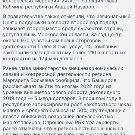
конгрессных мероприятиях», — сообщил глава
Кабмина республики Андрей Назаров.
В правительстве также отметили, что региональный
Центр поддержки экспорта второй год подряд
занимает второе место среди субъектов страны,
уступая лишь Московской области. За год центр
оказал 970 участникам внешнеторговой
деятельности более 3 тыс. услуг, 115 компаний
заключили благодаря этому более 210 экспортных
контрактов на 124 млн долларов.
Ранее глава министерства внешнеэкономических
связей и конгрессной деятельности региона
Маргарита Болычева сообщила, что Башкирия
рассчитывает выйти по итогам 2022 года на
уровень внешнеторгового оборота доковидного
2019 года — 5 млрд долларов. В прошлом году в
республике зафиксировали рост «экспортного чека»
малого и среднего бизнеса на 50%, эту тенденцию
власти объясняют возросшей популярностью
маркетплейсов. Опрошенные РБК Уфа эксперты
ранее отмечали, что у региона есть все шансы на
увеличение показателей внешней торговли в 2023